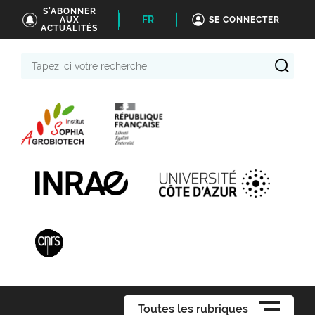
S'ABONNER
FR
AUX
SE CONNECTER
ACTUALITÉS
Tapez
ici
votre
recherche
Toutes les rubriques