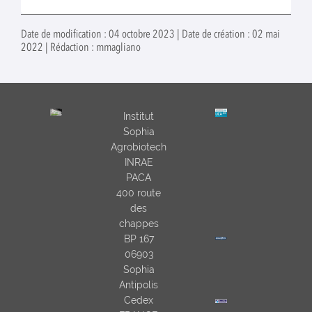
Date de modification : 04 octobre 2023 | Date de création : 02 mai
2022 | Rédaction : mmagliano
Institut
Sophia
Agrobiotech
INRAE
PACA
400 route
des
chappes
BP 167
06903
Sophia
Antipolis
Cedex