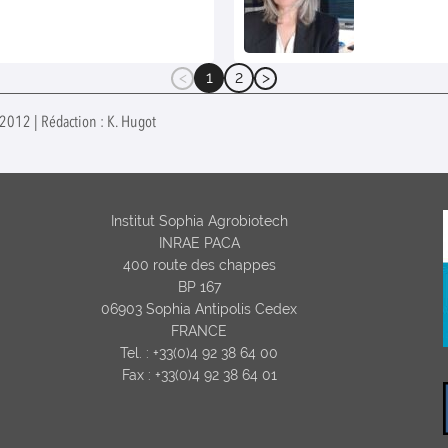
1
2
(current)
 2012 | Rédaction : K. Hugot
Institut Sophia Agrobiotech
INRAE PACA
400 route des chappes
BP 167
06903 Sophia Antipolis Cedex
FRANCE
Tel. : +33(0)4 92 38 64 00
Fax : +33(0)4 92 38 64 01