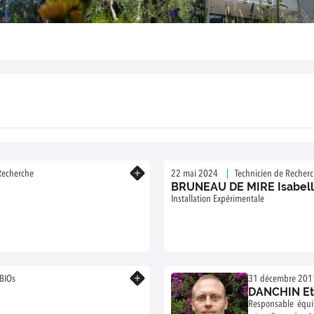
En savoir plus
Recherche
22 mai 2024
Technicien de Recher
BRUNEAU DE MIRE Isabel
Installation Expérimentale
En savoir plus
tBIOs
31 décembre 201
DANCHIN Et
Responsable équi