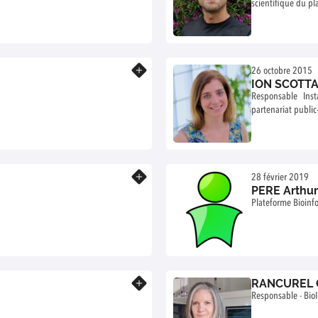
scientifique du pl
En savoir plus
26 octobre 2015
ION SCOTTA
Responsable Installation expérimen
partenariat public
En savoir plus
28 février 2019
PERE Arthur
Plateforme Bioinf
RANCUREL 
En savoir plus
Responsable - Bio