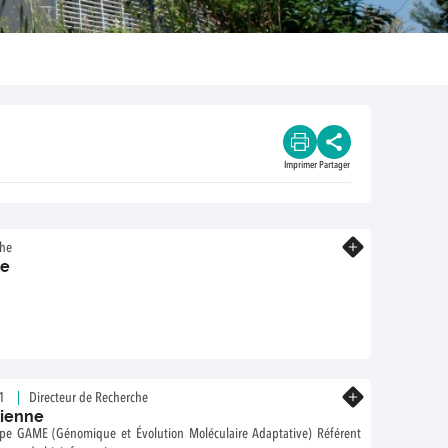
Imprimer
Partager
En savoir plus
che
le
En savoir plus
1
Directeur de Recherche
ienne
pe GAME (Génomique et Évolution Moléculaire Adaptative) Référent