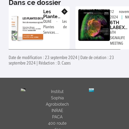
Dans ce dossier
Les
En savoir plus
12 novem
Plantes
2024
NI
de
QUAE - Les
6TH
Services
LABEX
Plantes de
SIGNALI
Services -
6TH LA
MEETIN
Caroline Djian-
SIGNALIFE
Caporalino et
MEETING
Anne-Violette
Lavoir
Date de modification : 23 septembre 2024 | Date de création : 23
septembre 2024 | Rédaction : D. Cazes
Institut
Sophia
Agrobiotech
INRAE
PACA
400 route