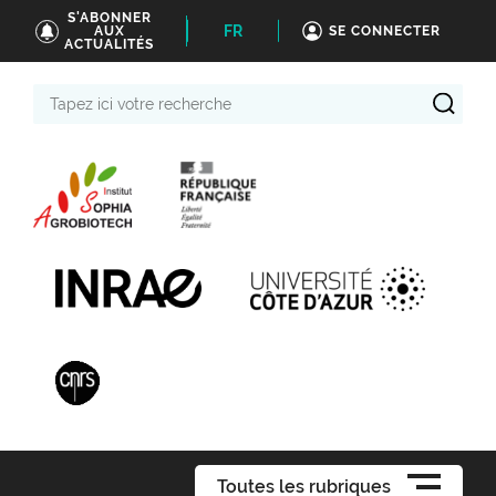
S'ABONNER
FR
AUX
SE CONNECTER
ACTUALITÉS
Tapez
ici
votre
recherche
Toutes les rubriques