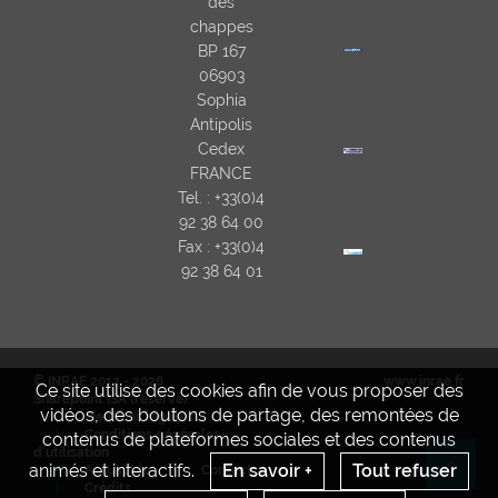
des
chappes
BP 167
06903
Sophia
Antipolis
Cedex
FRANCE
Tel. : +33(0)4
92 38 64 00
Fax : +33(0)4
92 38 64 01
© INRAE 2012 - 2026
www.inrae.fr
Ce site utilise des cookies afin de vous proposer des
Sharepoint ISA (réservé)
vidéos, des boutons de partage, des remontées de
Mentions legales
Conditions générales
contenus de plateformes sociales et des contenus
d'utilisation
animés et interactifs.
En savoir +
Tout refuser
Actualités
Contact
Re
Crédits