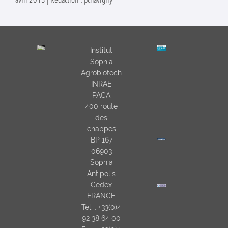
avril 2013 | Rédaction : pchavigny
Institut
Sophia
Agrobiotech
INRAE
PACA
400 route
des
chappes
BP 167
06903
Sophia
Antipolis
Cedex
FRANCE
Tel. : +33(0)4
92 38 64 00