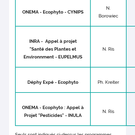
N.
ONEMA - Ecophyto - CYNIPS
Borowiec
INRA - Appel à projet
"Santé des Plantes et
N. Ris
Environnment - EUPELMUS
Déphy Expé - Ecophyto
Ph. Kreiter
ONEMA - Ecophyto : Appel à
N. Ris
Projet "Pesticides" - INULA
Seuls sont indiqués ci-dessus les programmes