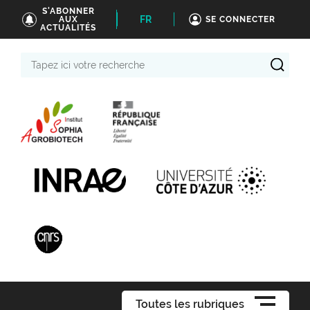
S'ABONNER
FR
AUX
SE CONNECTER
ACTUALITÉS
Tapez
ici
votre
recherche
Toutes les rubriques