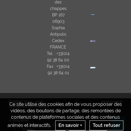
des
chappes
BP 167
06903
Sophia
Antipolis
Cedex
FRANCE
Tel. : +33(0)4
92 38 64 00
Fax : +33(0)4
92 38 64 01
© INRAE 2012 - 2026
www.inrae.fr
Ce site utilise des cookies afin de vous proposer des
Sharepoint ISA (réservé)
vidéos, des boutons de partage, des remontées de
Mentions legales
Conditions générales
contenus de plateformes sociales et des contenus
d'utilisation
animés et interactifs.
En savoir +
Tout refuser
Actualités
Contact
Re
Crédits