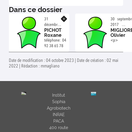
Dans ce dossier
En savoir plus
31
30 septembr
décembre
2017
PICHOT
MIGLIOR
2011
Technicien
Roxane
Olivier
AI CNRS
de l
téléphone: 04
<p>
Recherche
92 38 65 78
Date de modification : 04 octobre 2023 | Date de création : 02 mai
2022 | Rédaction : mmagliano
Institut
Sophia
Agrobiotech
INRAE
PACA
400 route