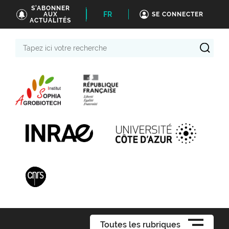
S'ABONNER
FR
AUX
SE CONNECTER
ACTUALITÉS
Tapez
ici
votre
recherche
Toutes les rubriques