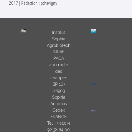
2017 | Rédaction : pchavigny
Institut
Sophia
Agrobiotech
INRAE
PACA
400 route
des
chappes
BP 167
06903
Sophia
Antipolis
Cedex
FRANCE
Tel. : +33(0)4
92 38 64 00