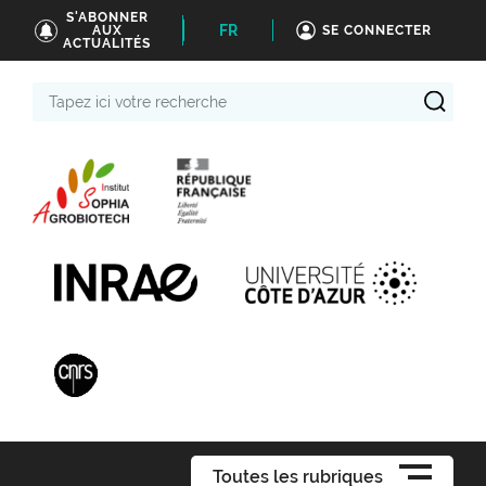
S'ABONNER
FR
AUX
SE CONNECTER
ACTUALITÉS
Tapez
ici
votre
recherche
Toutes les rubriques