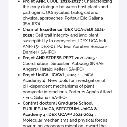
Projet ANR, COOL, 2023-2027
:
Characterizing
the early dialogue between host plants and
pathogenic OOmycetes: biological and
physical approaches. Porteur Eric Galiana
(ISA-IPO).
Chair of Excellence IDEX UCA-JEDI 2021-
2025 :
Cell wall integrity and land plant
susceptibility to oomycetes. IDEX UCAJedi
ANR-15-IDEX-01. Porteur Aurélien Boisson-
Dernier (ISA-IPO).
Projet ANR STRESS-PEPT 2021-2025 :
Coordinateur : Sébastien Aubourg (INRAE
Angers); Harald Keller (ISA-IPO).
Projet UniCA, ICAWL, 2024 :
UniCA
Academy 4; New tools for investigation of
pH-dependent mechanisms of plant
oomycete interactions; Porteurs Agnès Attard
+ Eric Galiana (ISA-IPO).
Contrat doctoral Graduate School
EURLIFE-UniCA, SPECTRUM-UniCA &
Academy 4-IDEX UCA
2021-2024 :
JEDI
Molecular mechanisms and physical forces
governing zoospores migration toward the