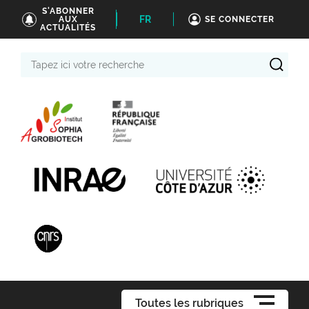
S'ABONNER
FR
AUX
SE CONNECTER
ACTUALITÉS
Tapez
ici
votre
recherche
Toutes les rubriques