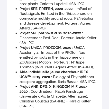
host plants. Carlotta Lupatelli (ISA-IPO).
Projet SPE, PREPEN, 2020-2022
:
ImPact of
Root signals Emitted in the Rhizosphere on
oomycete motility around roots, PENetration
and disease development. Porteur : Agnès
Attard (ISA-IPO).
Projet SPE patho-stREss, 2020-2022 :
Financement Post-Doc ; Porteur Harald Keller
(ISA-IPO).
Projet UniCA, PROZOOM, 2020 :
UniCA
Academy 4; Impact of the PROton flux
emitted by roots in the rhizosphere on
ZOOspores Motion. ; Porteurs : Philippe
Thomen (INPHYNI) + Agnès Attard (ISA-IPO),
Aide individuelle jeune chercheur IDEX
UCA
2019-2020 :
Biology of Phytophthora
JEDI
zoospore aggregation. Ilaria Bassani (ISA-IPO).
Projet ANR-DFG, X-KINGDOM MIF, 2017-
2020 :
Coordinateur : Ralph Panstruga
(Université d’Aix la Chapelle, Allemagne);
Christine Coustau (ISA-IPIE) + Harald Keller
(ISA-IPO).