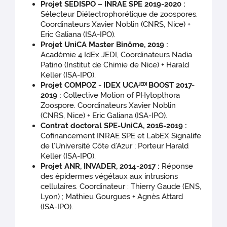
Projet SEDISPO – INRAE SPE 2019-2020 :
Sélecteur Diélectrophorétique de zoospores.
Coordinateurs Xavier Noblin (CNRS, Nice) +
Eric Galiana (ISA-IPO).
Projet UniCA Master Binôme, 2019 :
Académie 4 IdEx JEDI, Coordinateurs Nadia
Patino (Institut de Chimie de Nice) + Harald
Keller (ISA-IPO).
Projet COMPOZ - IDEX UCA
BOOST 2017-
JEDI
2019 :
Collective Motion of PHytopthora
Zoospore. Coordinateurs Xavier Noblin
(CNRS, Nice) + Eric Galiana (ISA-IPO).
Contrat doctoral SPE-UniCA, 2016-2019 :
Cofinancement INRAE SPE et LabEX Signalife
de l’Université Côte d’Azur ; Porteur Harald
Keller (ISA-IPO).
Projet ANR, INVADER, 2014-2017 :
Réponse
des épidermes végétaux aux intrusions
cellulaires. Coordinateur : Thierry Gaude (ENS,
Lyon) ; Mathieu Gourgues + Agnès Attard
(ISA-IPO).