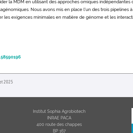
cider la MDM en utilisant des approches omiques indépendantes d
tagénomiques. Nous avons mis en place l'un des trois pipelines 
er les exigences minimales en matière de génome et les interacti
458590196
let 2025
Institut Sophia Agrobiotech
INRAE PACA
400 route des chappes
BP 167