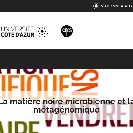
S'ABONNER AUX
La matière noire microbienne et l
métagénomique