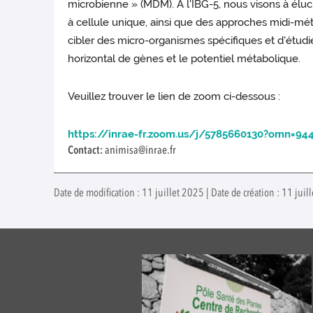
microbienne » (MDM). À l'IBG-5, nous visons à élu
à cellule unique, ainsi que des approches midi-mé
cibler des micro-organismes spécifiques et d'étudi
horizontal de gènes et le potentiel métabolique.
Veuillez trouver le lien de zoom ci-dessous :
https://inrae-fr.zoom.us/j/5785660130?omn=94
Contact:
animisa@inrae.fr
Date de modification : 11 juillet 2025 | Date de création : 11 juil