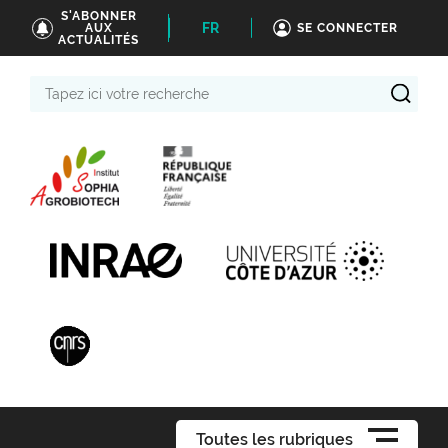
S'ABONNER
FR
AUX
SE CONNECTER
ACTUALITÉS
Tapez
ici
votre
recherche
Toutes les rubriques