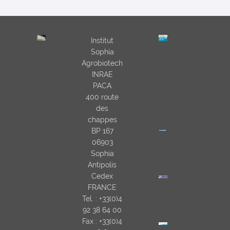
Institut
Sophia
Agrobiotech
INRAE
PACA
400 route
des
chappes
BP 167
06903
Sophia
Antipolis
Cedex
FRANCE
Tel. : +33(0)4
92 38 64 00
Fax : +33(0)4