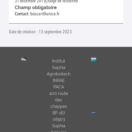
31 décembre 2011
Chargé de recherche
Champ obligatoire
Contact:
boscari@unice.fr
Date de création : 13 septembre 2023
Institut
Sophia
Agrobiotech
INRAE
PACA
400 route
des
chappes
BP 167
06903
Sophia