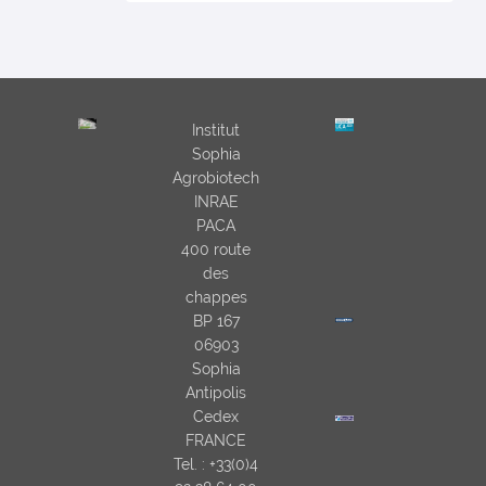
Institut
Sophia
Agrobiotech
INRAE
PACA
400 route
des
chappes
BP 167
06903
Sophia
Antipolis
Cedex
FRANCE
Tel. : +33(0)4